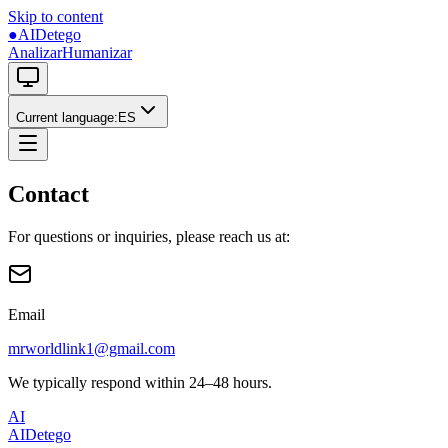
Skip to content
●
AIDetego
Analizar
Humanizar
Current language
:
ES
Contact
For questions or inquiries, please reach us at:
Email
mrworldlink1@gmail.com
We typically respond within 24–48 hours.
AI
AIDetego